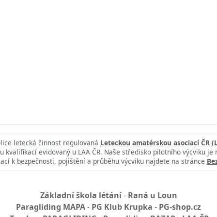
blice letecká činnost regulovaná
Leteckou amatérskou asociací ČR (
u kvalifikací evidovaný u LAA ČR. Naše středisko pilotního výcviku je
ací k bezpečnosti, pojištění a průběhu výcviku najdete na stránce
Be
Základní škola létání
-
Raná u Loun
Paragliding MAPA
-
PG Klub Krupka
-
PG-shop.cz