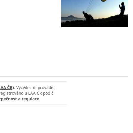
LAA ČR)
. Výcvik smí provádět
 registrováno u LAA ČR pod č.
zpečnost a regulace
.