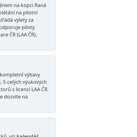
erénem na kopci Raná
létání na pilotní
ořádá výlety za
odporuje piloty.
ace ČR (LAA ČR).
í kompletní výbavy
u, 5 celých výukových
orů s licencí LAA ČR.
e dozvíte na
tků, viz
kalendář