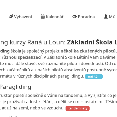
Vybavení
Kalendář
Poradna
Můj 
ing kurzy Raná u Loun:
Základní Škola 
iding
škola je společný projekt
několika zkušených pilotů,
 různou specializací
. V Základní Škole Létání Vám dáváme 
e moci dále stavět své rozmanité pilotní dovednosti. Od r
ch začátečníků a z našich pilotů absolventů postupně vyros
rmátu v různých disciplínách paraglidingu.
náš tým
aragliding
uktor poletí společně s Vámi na tandemu, a Vy zjistíte co je
 je prožívat radost z létání, a dělit se o ni s ostatními. Těší
, ať už na zemi, nebo ve vzduchu.
tandem lety