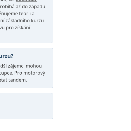
 probíhá až do západu
ěnujeme teorii a
ání základního kurzu
vu pro získání
urzu?
ladší zájemci mohou
stupce. Pro motorový
létat tandem.