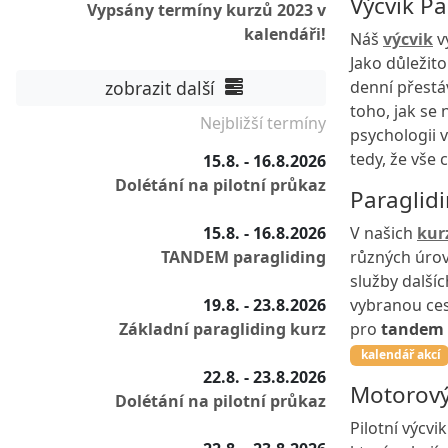
Výcvik P
Vypsány termíny kurzů 2023 v
kalendáři!
Náš
výcvik
v
Jako důležit
zobrazit další
denní přestá
toho, jak se
Nejbližší termíny
psychologii 
tedy, že vše 
15.8. - 16.8.2026
Dolétání na pilotní průkaz
Paraglid
15.8. - 16.8.2026
V našich
kur
TANDEM paragliding
různých úrov
služby další
19.8. - 23.8.2026
vybranou ces
Základní paragliding kurz
pro
tandem 
kalendář akcí
22.8. - 23.8.2026
Motorový
Dolétání na pilotní průkaz
Pilotní výcv