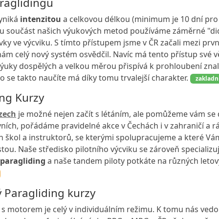
araglidingu
yniká
intenzitou
a celkovou délkou (minimum je 10 dní pro zá
ou součást našich výukových metod používáme záměrné "did
vky ve výcviku. S tímto přístupem jsme v ČR začali mezi pr
 nám celý nový systém osvědčil. Navíc má tento přístup své 
výuky dospělých a velkou měrou přispívá k prohloubení znal
co se takto naučíte má díky tomu trvalejší charakter.
zakladní
ing Kurzy
zech
je možné nejen začít s létáním, ale pomůžeme vám se 
ních, pořádáme pravidelné akce v Čechách i v zahraničí a 
ch škol a instruktorů, se kterými spolupracujeme a které V
tou. Naše středisko pilotního výcviku se zároveň specializ
paragliding
a naše tandem piloty potkáte na různých leto
 Paragliding kurzy
ik s motorem je celý v individuálním režimu. K tomu nás ved