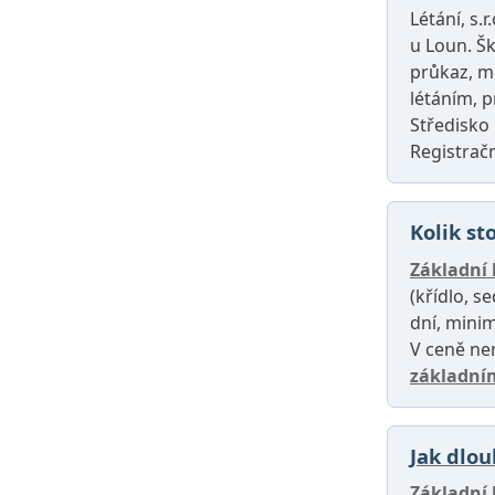
Létání, s.
u Loun. Šk
průkaz, m
létáním, p
Středisko 
Registračn
Kolik st
Základní 
(křídlo, s
dní, minim
V ceně ne
základní
Jak dlou
Základní 