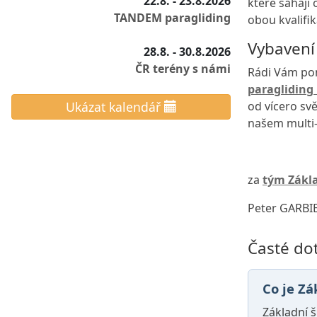
22.8. - 23.8.2026
které sahají
TANDEM paragliding
obou kvalifi
Vybavení
28.8. - 30.8.2026
ČR terény s námi
Rádi Vám po
paragliding
od vícero svě
Ukázat kalendář
našem multi
za
tým Zákla
Peter GARBI
Časté do
Co je Zá
Základní š