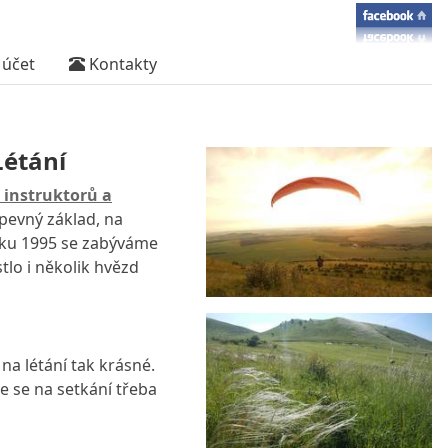
účet
Kontakty
Létání
 instruktorů a
pevný základ, na
oku 1995 se zabýváme
tlo i několik hvězd
 na létání tak krásné.
me se na setkání třeba