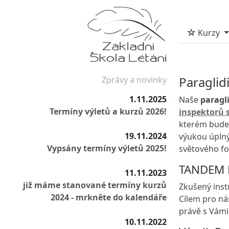
Kurzy
Paraglid
Zprávy a novinky
1.11.2025
Naše
paragl
Termíny výletů a kurzů 2026!
inspektorů s
kterém budet
19.11.2024
výukou úplný
Vypsány termíny výletů 2025!
světového fo
TANDEM P
11.11.2023
již máme stanované termíny kurzů
Zkušený instr
2024 - mrkněte do kalendáře
Cílem pro nás
právě s Vámi
10.11.2022