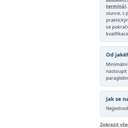
termínů
)
slunce, s
praktický
se pokrač
kvalifikace
Od jaké
Minimální
nastoupit
paraglidin
Jak se n
Nejjednod
Zobrazit vš