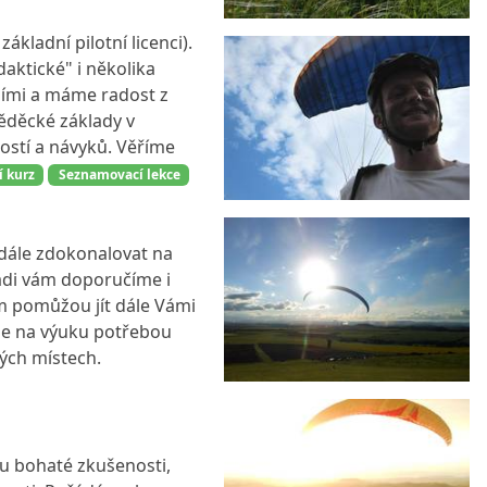
kladní pilotní licenci).
aktické" i několika
vními a máme radost z
věděcké základy v
ostí a návyků. Věříme
 kurz
Seznamovací lekce
dále zdokonalovat na
rádi vám doporučíme i
ám pomůžou jít dále Vámi
uje na výuku potřebou
vých místech.
ou bohaté zkušenosti,