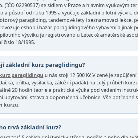
r.o. (IČO 02290537) se sídlem v Praze a hlavním výukovým t
ola působí od roku 1995 a vyučuje základní pilotní výcvik, do
otorový paragliding, tandemové lety i seznamovací lekce, p
rovozuje eshop i bazar paraglidingového vybavení a jinak p
pilotního výcviku je registrováno u Letecké amatérské asoci
í číslo 18/1995.
ojí základní kurz paraglidingu?
kurz paraglidingu
u nás stojí 12 500 Kč.V ceně je zapůjčen
edačka, přilba, vysílačka, záložní padák) na celý průběh kurz
álně 20 hodin teorie a praktická výuka pod vedením instrukt
ní ubytování, strava a doporučená učebnice. Vše potřebné s
m kurzu.
ho trvá základní kurz?
kurz
trvá 5 celých dní (typicky středa–neděle a nebo dle svá