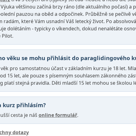
. Výuka většinou začíná brzy ráno (dle aktuálního počasí) a
 polední pauzou na oběd a odpočinek. Průběžně se pečlivě v
m radám, které Vám usnadní Váš letecký život. Po absolvov
uje dolétáním - typicky o víkendech, dokud nenalétáte osno
 Pilot.
ho věku se mohu přihlásit do paraglidingového k
 věk pro samostatnou účast v základním kurzu je 18 let. M
 od 15 let, ale pouze s písemným souhlasem zákonného zá
g platí stejná pravidla. Děti mladší 15 let mohou se školou 
a kurz přihlásím?
ušší cesta je náš
online formulář
.
echny dotazy