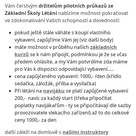
Vám čerstvým
držitelům
pilotních průkazů ze
Základní Školy Létání
nabízíme možnost pokračovat
ve zdokonalování Vašich schopností a dovedností:
pokud ještě stále váháte s koupí vlastního
vybavení, zapůjčíme Vám jej (viz další body)
máte možnost v průběhu naších
základních
kurzů
se k nám připojit, podmínkou je že se včas
předem ohlásíte, a my Vám potvrdíme zda máme
pro Vás k dispozici odpovídající vybavení.....
cena zapůjčeného vybavení: 1000,- /den (křídlo
sedačka, záložák, přilba a vysílačka)
Při létání na
navijáku
se platí zapůjčené vybavení
200,- navíc za každý start (třeba připočítat
poplatky navijákařům - ty se připočítávají dle sazby
provozovatele vlekacího zařízení) až to do celkové
ceny 1000,- za den
další záleží na domluvě s
našími instruktory