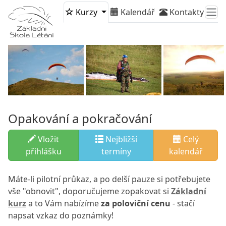
Kurzy
Kalendář
Kontakty
Opakování a pokračování
Vložit
Nejbližší
Celý
přihlášku
termíny
kalendář
Máte-li pilotní průkaz, a po delší pauze si potřebujete
vše "obnovit", doporučujeme zopakovat si
Základní
kurz
a to Vám nabízíme
za poloviční cenu
- stačí
napsat vzkaz do poznámky!