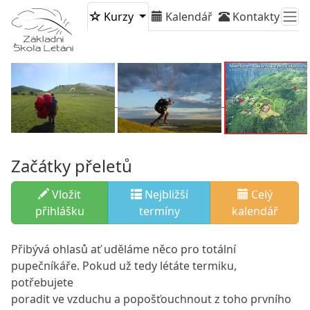
Kurzy
Kalendář
Kontakty
Začátky přeletů
Vložit
Nejbližší
Celý
přihlášku
termíny
kalendář
Přibývá ohlasů ať uděláme něco pro totální
pupečníkáře. Pokud už tedy létáte termiku,
potřebujete
poradit ve vzduchu a popošťouchnout z toho prvního