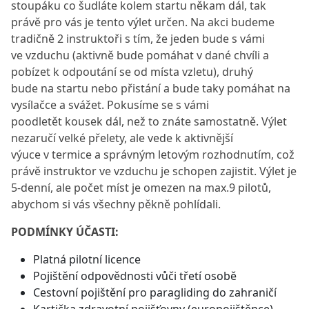
stoupáku co šudláte kolem startu někam dál, tak
právě pro vás je tento výlet určen. Na akci budeme
tradičně 2 instruktoři s tím, že jeden bude s vámi
ve vzduchu (aktivně bude pomáhat v dané chvíli a
pobízet k odpoutání se od místa vzletu), druhý
bude na startu nebo přistání a bude taky pomáhat na
vysílačce a svážet. Pokusíme se s vámi
poodletět kousek dál, než to znáte samostatně. Výlet
nezaručí velké přelety, ale vede k aktivnější
výuce v termice a správným letovým rozhodnutím, což
právě instruktor ve vzduchu je schopen zajistit. Výlet je
5-denní, ale počet míst je omezen na max.9 pilotů,
abychom si vás všechny pěkně pohlídali.
PODMÍNKY ÚČASTI:
Platná pilotní licence
Pojištění odpovědnosti vůči třetí osobě
Cestovní pojištění pro paragliding do zahraničí