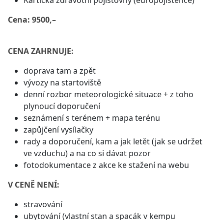
Kartička zdravotní pojišťovny (europojištěnce)
Cena: 9500,–
CENA ZAHRNUJE:
doprava tam a zpět
vývozy na startoviště
denní rozbor meteorologické situace + z toho
plynoucí doporučení
seznámení s terénem + mapa terénu
zapůjčení vysílačky
rady a doporučení, kam a jak letět (jak se udržet
ve vzduchu) a na co si dávat pozor
fotodokumentace z akce ke stažení na webu
V CENĚ NENÍ:
stravování
ubytování (vlastní stan a spacák v kempu