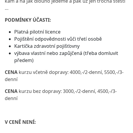
kam a na jak dlouho jedeme a pak už jen trocha štěstí
…
PODMÍNKY ÚČASTI:
Platná pilotní licence
Pojištění odpovědnosti vůči třetí osobě
Kartička zdravotní pojišťovny
výbava vlastní nebo zapůjčená (třeba domluvit
předem)
CENA
kurzu včetně dopravy: 4000,-/2-denní, 5500,-/3-
denní
CENA
kurzu bez dopravy: 3000,-/2-denní, 4500,-/3-
denní
V CENĚ NENÍ: