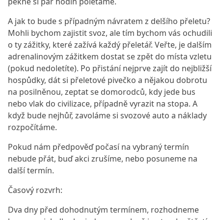
pěkně si pár hodin polétáme.
A jak to bude s případným návratem z delšího přeletu?
Mohli bychom zajistit svoz, ale tím bychom vás ochudili
o ty zážitky, které zažívá každý přeletář. Veřte, je dalším
adrenalinovým zážitkem dostat se zpět do místa vzletu
(pokud nedoletíte). Po přistání nejprve zajít do nejbližší
hospůdky, dát si přeletové pivečko a nějakou dobrotu
na posilněnou, zeptat se domorodců, kdy jede bus
nebo vlak do civilizace, případně vyrazit na stopa. A
když bude nejhůř, zavoláme si svozové auto a náklady
rozpočítáme.
Pokud nám předpověď počasí na vybraný termín
nebude přát, buď akci zrušíme, nebo posuneme na
další termín.
Časový rozvrh:
Dva dny před dohodnutým termínem, rozhodneme