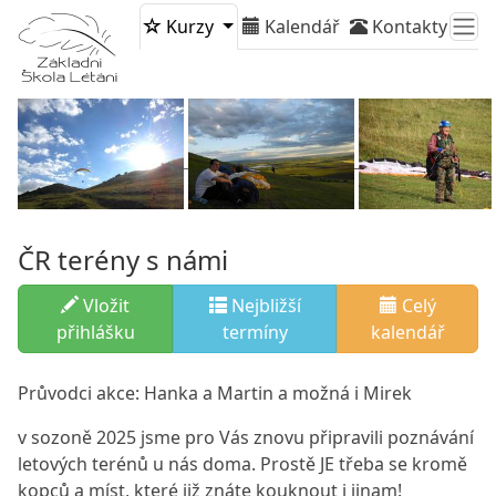
Kurzy
Kalendář
Kontakty
ČR terény s námi
Vložit
Nejbližší
Celý
přihlášku
termíny
kalendář
Průvodci akce: Hanka a Martin a možná i Mirek
v sozoně 2025 jsme pro Vás znovu připravili poznávání
letových terénů u nás doma. Prostě JE třeba se kromě
kopců a míst, které již znáte kouknout i jinam!