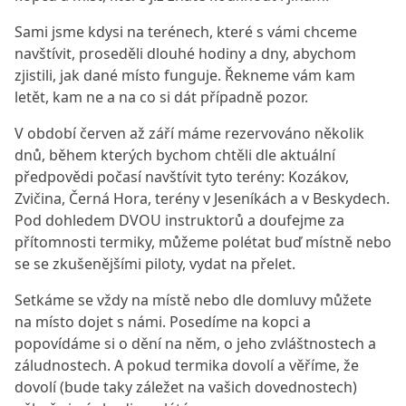
Sami jsme kdysi na terénech, které s vámi chceme
navštívit, proseděli dlouhé hodiny a dny, abychom
zjistili, jak dané místo funguje. Řekneme vám kam
letět, kam ne a na co si dát případně pozor.
V období červen až září máme rezervováno několik
dnů, během kterých bychom chtěli dle aktuální
předpovědi počasí navštívit tyto terény: Kozákov,
Zvičina, Černá Hora, terény v Jeseníkách a v Beskydech.
Pod dohledem DVOU instruktorů a doufejme za
přítomnosti termiky, můžeme polétat buď místně nebo
se se zkušenějšími piloty, vydat na přelet.
Setkáme se vždy na místě nebo dle domluvy můžete
na místo dojet s námi. Posedíme na kopci a
popovídáme si o dění na něm, o jeho zvláštnostech a
záludnostech. A pokud termika dovolí a věříme, že
dovolí (bude taky záležet na vašich dovednostech)