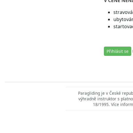
V CENĚ NENÍ
stravová
ubytován
startova
Přihlásit se
Paragliding je v České repu
výhradně instruktor s platno
18/1995. Více inform