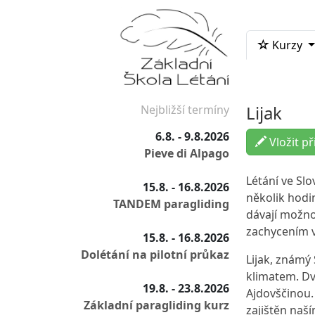
Kurzy
Lijak
Nejbližší termíny
6.8. - 9.8.2026
Vložit př
Pieve di Alpago
Létání ve Slo
15.8. - 16.8.2026
několik hodi
TANDEM paragliding
dávají možno
zachycením v 
15.8. - 16.8.2026
Dolétání na pilotní průkaz
Lijak, známý 
klimatem. Dv
19.8. - 23.8.2026
Ajdovščinou.
Základní paragliding kurz
zajištěn naš