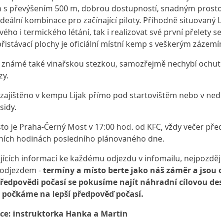
n s převýšením 500 m, dobrou dostupností, snadným prost
ideální kombinace pro začínající piloty. Příhodně situovaný 
vého i termického létání, tak i realizovat své první přelet
přistávací plochy je oficiální místní kemp s veškerým zázem
 známé také vinařskou stezkou, samozřejmě nechybí ochut
zy.
 zajištěno v kempu Lijak přímo pod startovištěm nebo v n
sidy.
to je Praha-Černý Most v 17:00 hod. od KFC, vždy večer př
ních hodinách posledního plánovaného dne.
jících informací ke každému odjezdu v infomailu, nejpozději
odjezdem -
termíny a místo berte jako náš záměr a jsou 
ředpovědi počasí se pokusíme najít náhradní cílovou de
počkáme na lepší předpověď počasí.
ce: instruktorka Hanka a Martin