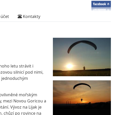
účet
Kontakty
oho letu strávit i
ovou silnicí pod nimi,
 a jednoduchým
í, ovlivněné mořským
ny, mezi Novou Goricou a
ání. Vývoz na Lijak je
. chůzí po rovince na