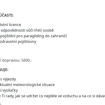
ČASTI:
lotní licence
í odpovědnosti vůči třetí osobě
 pojištění pro paragliding do zahraničí
 zdravotní pojišťovny
-
ní dopravou: 5600,-
UJE:
s výjezdy
ktuální meteorologické situace
í vysílačky
Ti rady, jak se udržet co nejdéle ve vzduchu a na co si dáv