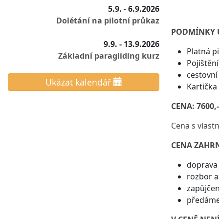
5.9. - 6.9.2026
Dolétání na pilotní průkaz
PODMÍNKY Ú
9.9. - 13.9.2026
Platná pi
Základní paragliding kurz
Pojištěn
cestovní
Ukázat kalendář
Kartička
CENA: 7600,
Cena s vlast
CENA ZAHRN
doprava 
rozbor a
zapůjčen
předáme 