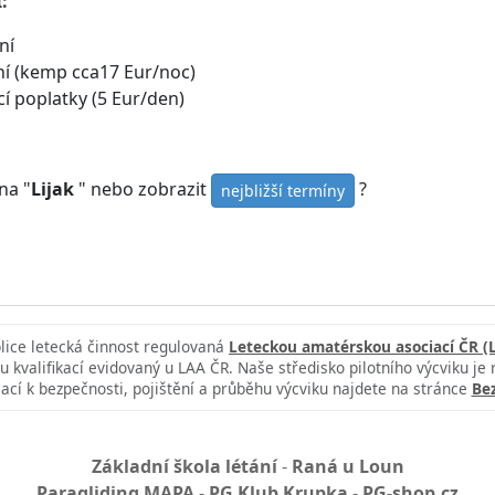
:
ní
í (kemp cca17 Eur/noc)
cí poplatky (5 Eur/den)
na "
Lijak
" nebo zobrazit
?
nejbližší termíny
blice letecká činnost regulovaná
Leteckou amatérskou asociací ČR (
u kvalifikací evidovaný u LAA ČR. Naše středisko pilotního výcviku je
ací k bezpečnosti, pojištění a průběhu výcviku najdete na stránce
Be
Základní škola létání
-
Raná u Loun
Paragliding MAPA
-
PG Klub Krupka
-
PG-shop.cz