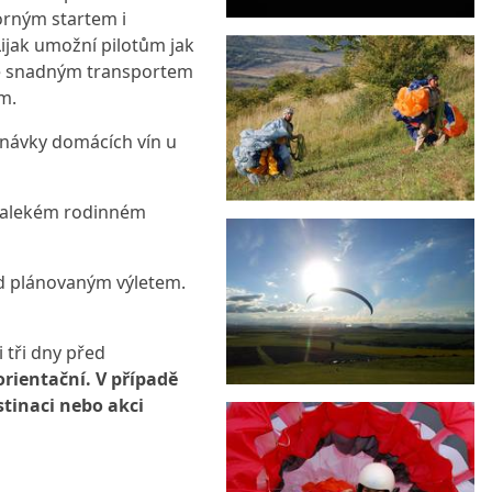
orným startem i
Lijak umožní pilotům jak
y se snadným transportem
ím.
návky domácích vín u
edalekém rodinném
ed plánovaným výletem.
 tři dny před
orientační. V případě
stinaci nebo akci