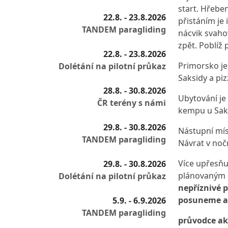
start. Hřebe
22.8. - 23.8.2026
přistáním je 
TANDEM paragliding
nácvik svaho
zpět. Poblíž 
22.8. - 23.8.2026
Primorsko je
Dolétání na pilotní průkaz
Saksidy a piz
28.8. - 30.8.2026
Ubytování je
ČR terény s námi
kempu u Sak
29.8. - 30.8.2026
Nástupní mís
TANDEM paragliding
Návrat v noč
Více upřesňu
29.8. - 30.8.2026
plánovaným 
Dolétání na pilotní průkaz
nepříznivé p
posuneme a 
5.9. - 6.9.2026
TANDEM paragliding
průvodce ak