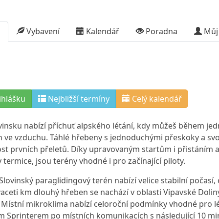
Vybavení
Kalendář
Poradna
Můj 
ihlášku
Nejbližší termíny
Celý kalendář
vinsku nabízí příchuť alpského létání, kdy můžeš během jedn
n ve vzduchu. Táhlé hřebeny s jednoduchými přeskoky a svoz
st prvních přeletů. Díky upravovaným startům i přistáním
termice, jsou terény vhodné i pro začínající piloty.
Slovinský paraglidingový terén nabízí velice stabilní počas
aceti km dlouhý hřeben se nachází v oblasti Vipavské Doli
 Místní mikroklima nabízí celoroční podmínky vhodné pro lét
ím Sprinterem po místních komunikacích s následující 10 min