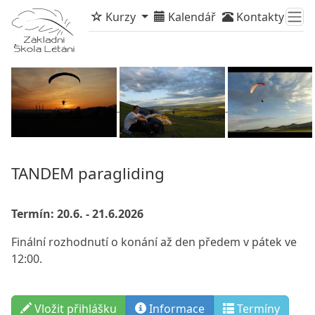
Kurzy
Kalendář
Kontakty
TANDEM paragliding
Termín: 20.6. - 21.6.2026
Finální rozhodnutí o konání až den předem v pátek ve
12:00.
Vložit přihlášku
Info
rmace
Termíny