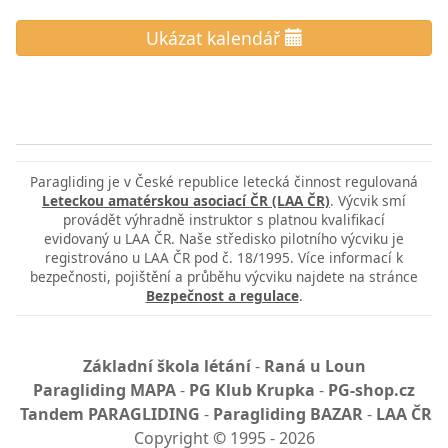
Ukázat kalendář
Paragliding je v České republice letecká činnost regulovaná
Leteckou amatérskou asociací ČR (LAA ČR)
. Výcvik smí
provádět výhradně instruktor s platnou kvalifikací
evidovaný u LAA ČR. Naše středisko pilotního výcviku je
registrováno u LAA ČR pod č. 18/1995. Více informací k
bezpečnosti, pojištění a průběhu výcviku najdete na stránce
Bezpečnost a regulace
.
Základní škola létání
-
Raná u Loun
Paragliding MAPA
-
PG Klub Krupka
-
PG-shop.cz
Tandem PARAGLIDING
-
Paragliding BAZAR
-
LAA ČR
Copyright
©
1995 - 2026