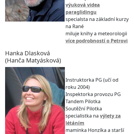
výuková videa
paraglidingu
specialsta na základní kurzy
na Rané
miluje knihy a meteorologii
více podrobností o Petrovi
Hanka Dlasková
(Hanča Matyásková)
Instruktorka PG (učí od
roku 2004)
Inspektorka provozu PG
Tandem Pilotka
Soutěžní Pilotka
specialistka na
výlety za
létáním
maminka Honzíka a starší