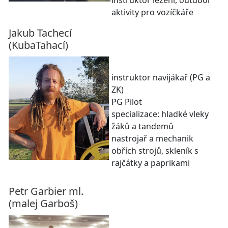
instruktor lezení, outdoor
aktivity pro vozíčkáře
Jakub Tachecí
(KubaTahací)
instruktor navijákař (PG a
ZK)
PG Pilot
specializace: hladké vleky
žáků a tandemů
nastrojař a mechanik
obřích strojů, skleník s
rajčátky a paprikami
Petr Garbier ml.
(malej Garboš)