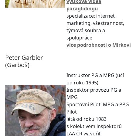
výuková videa
paraglidingu
specializace: internet
marketing, všestrannost,
týmová souhra a
spolupráce
více podrobností o Mirkovi
Peter Garbier
(Garboš)
Instruktor PG a MPG (učí
od roku 1995)
Inspektor provozu PG a
MPG
Sportovní Pilot, MPG a PPG
Pilot
létá od roku 1983
s kolektivem inspektorů
LAA ČR vytvořil