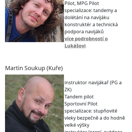
Pilot, MPG Pilot
specializace: tandemy a
dolétání na navijáku
konstruktér a technická
podpora navijáků
více podrobností o
Lukášovi
Martin Soukup (Kuře)
instruktor navijákař (PG a
ZK)
Tandem pilot
Sportovní Pilot
specializace: stupňovité
vleky bezpečně a do hodně
velké výšky