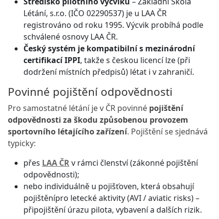
Středisko pilotního výcviku
– Základní Škola
Létání, s.r.o. (IČO 02290537) je u LAA ČR
registrováno od roku 1995. Výcvik probíhá podle
schválené osnovy LAA ČR.
Český systém je kompatibilní s mezinárodní
certifikací IPPI
, takže s českou licencí lze (při
dodržení místních předpisů) létat i v zahraničí.
Povinné pojištění odpovědnosti
Pro samostatné létání je v ČR povinné
pojištění
odpovědnosti za škodu způsobenou provozem
sportovního létajícího zařízení
. Pojištění se sjednává
typicky:
přes
LAA ČR
v rámci členství (zákonné pojištění
odpovědnosti);
nebo individuálně u pojišťoven, která obsahují
pojištěnípro letecké aktivity (AVI / aviatic risks) –
připojištění úrazu pilota, vybavení a dalších rizik.