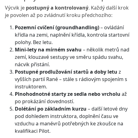
Výcvik je
postupný a kontrolovaný
. Každý další krok
je povolen až po zvládnutí kroku předchozího:
Pozemní cvičení (groundhandling)
– ovládání
křídla na zemi, naplnění křídla, kontrola startovní
polohy. Bez letu.
Mini-lety na mírném svahu
– několik metrů nad
zemí, klouzavé sestupy ve směru spádu svahu,
nácvik přistání.
Postupné prodlužování startů a doby letu
z
vyšších partií Rané – stále s rádiovým spojením s
instruktorem.
Plnohodnotné starty ze sedla nebo vrcholu
až
po prokázání dovedností.
Dolétání po základním kurzu
– další letové dny
pod dohledem instruktora, doplnění času ve
vzduchu a manévrů potřebných ke zkoušce na
kvalifikaci Pilot.