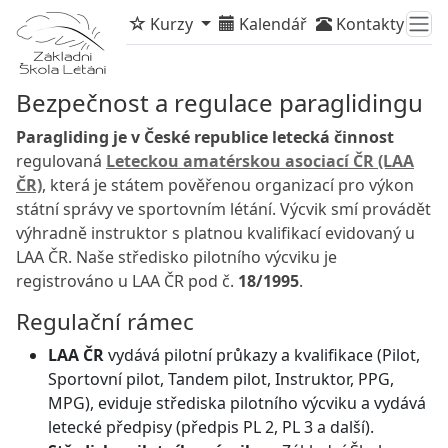
Kurzy
Kalendář
Kontakty
Bezpečnost a regulace paraglidingu
Paragliding je v České republice letecká činnost
regulovaná
Leteckou amatérskou asociací ČR (LAA
ČR)
, která je státem pověřenou organizací pro výkon
státní správy ve sportovním létání. Výcvik smí provádět
výhradně instruktor s platnou kvalifikací evidovaný u
LAA ČR. Naše středisko pilotního výcviku je
registrováno u LAA ČR pod č.
18/1995
.
Regulační rámec
LAA ČR
vydává pilotní průkazy a kvalifikace (Pilot,
Sportovní pilot, Tandem pilot, Instruktor, PPG,
MPG), eviduje střediska pilotního výcviku a vydává
letecké předpisy (předpis PL 2, PL 3 a další).