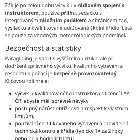
Žák je po celou dobu výcviku v
rádiovém spojení s
instruktorem
, používá
přilbu
, sedačku s
integrovaným
záložním padákem
a chráničem zad,
vysílačku a kvalifikovaně udržované školní křídlo. Létá
se pouze za vhodných meteorologických podmínek.
Bezpečnost a statistiky
Paragliding je sport s vyšší mírou rizika, ale při
dodržení správného výcviku, kvalitního vybavení a
respektu k počasí je
bezpečně provozovatelný
.
Klíčovou roli hraje:
výcvik u kvalifikovaného instruktora s licencí LAA
ČR, abyste měli správné návyky
postupný nárůst obtížnosti a respekt k vlastním
limitům,
používání certifikovaného vybavení a pravidelná
technická kontrola křídla (typicky 1× za 2 roky
nebo po x hodinách letu),