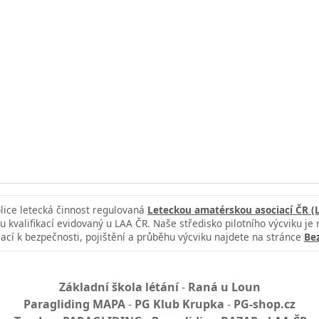
blice letecká činnost regulovaná
Leteckou amatérskou asociací ČR (
u kvalifikací evidovaný u LAA ČR. Naše středisko pilotního výcviku je
ací k bezpečnosti, pojištění a průběhu výcviku najdete na stránce
Be
Základní škola létání
-
Raná u Loun
Paragliding MAPA
-
PG Klub Krupka
-
PG-shop.cz