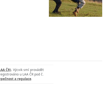
LAA ČR)
. Výcvik smí provádět
 registrováno u LAA ČR pod č.
zpečnost a regulace
.