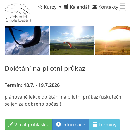
Kurzy
Kalendář
Kontakty
Dolétání na pilotní průkaz
Termín: 18.7. - 19.7.2026
plánované lekce dolétání na pilotní průkaz (uskuteční
se jen za dobrého počasí)
Vložit přihlášku
Info
rmace
Termíny