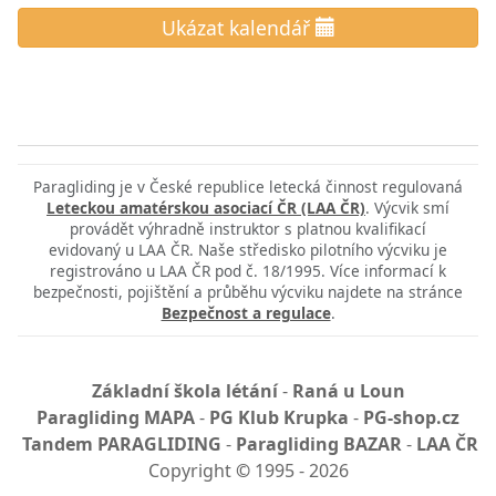
Ukázat kalendář
Paragliding je v České republice letecká činnost regulovaná
Leteckou amatérskou asociací ČR (LAA ČR)
. Výcvik smí
provádět výhradně instruktor s platnou kvalifikací
evidovaný u LAA ČR. Naše středisko pilotního výcviku je
registrováno u LAA ČR pod č. 18/1995. Více informací k
bezpečnosti, pojištění a průběhu výcviku najdete na stránce
Bezpečnost a regulace
.
Základní škola létání
-
Raná u Loun
Paragliding MAPA
-
PG Klub Krupka
-
PG-shop.cz
Tandem PARAGLIDING
-
Paragliding BAZAR
-
LAA ČR
Copyright
©
1995 - 2026