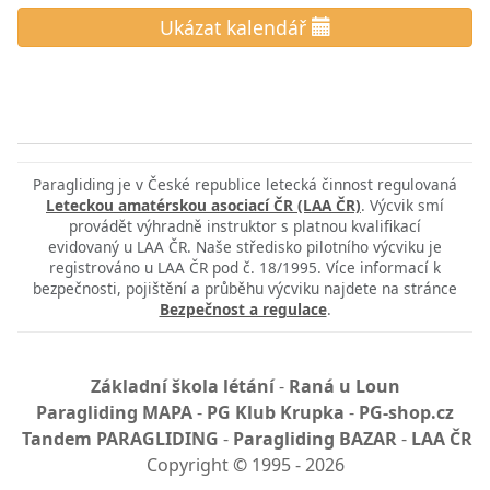
Ukázat kalendář
Paragliding je v České republice letecká činnost regulovaná
Leteckou amatérskou asociací ČR (LAA ČR)
. Výcvik smí
provádět výhradně instruktor s platnou kvalifikací
evidovaný u LAA ČR. Naše středisko pilotního výcviku je
registrováno u LAA ČR pod č. 18/1995. Více informací k
bezpečnosti, pojištění a průběhu výcviku najdete na stránce
Bezpečnost a regulace
.
Základní škola létání
-
Raná u Loun
Paragliding MAPA
-
PG Klub Krupka
-
PG-shop.cz
Tandem PARAGLIDING
-
Paragliding BAZAR
-
LAA ČR
Copyright
©
1995 - 2026