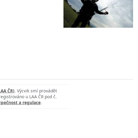
LAA ČR)
. Výcvik smí provádět
 registrováno u LAA ČR pod č.
zpečnost a regulace
.