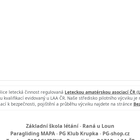
blice letecká činnost regulovaná
Leteckou amatérskou asociací ČR (
u kvalifikací evidovaný u LAA ČR. Naše středisko pilotního výcviku je
ací k bezpečnosti, pojištění a průběhu výcviku najdete na stránce
Be
Základní škola létání
-
Raná u Loun
Paragliding MAPA
-
PG Klub Krupka
-
PG-shop.cz