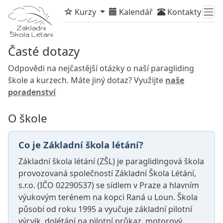
Kurzy
Kalendář
Kontakty
Časté dotazy
Odpovědi na nejčastější otázky o naší paragliding
škole a kurzech. Máte jiný dotaz? Využijte
naše
poradenství
O škole
Co je Základní škola létání?
Základní škola létání (ZŠL) je paraglidingová škola
provozovaná společností Základní Škola Létání,
s.r.o. (IČO 02290537) se sídlem v Praze a hlavním
výukovým terénem na kopci Raná u Loun. Škola
působí od roku 1995 a vyučuje základní pilotní
výcvik, dolétání na pilotní průkaz, motorový