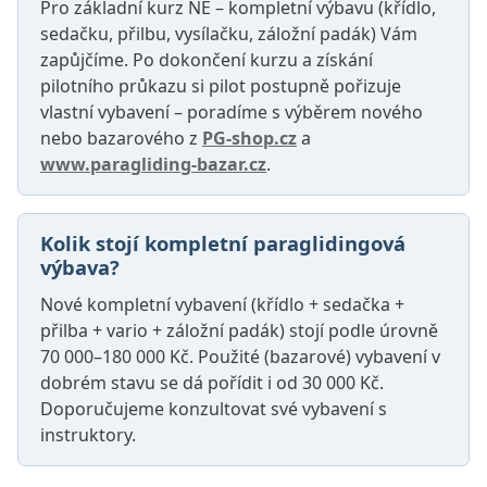
Pro základní kurz NE – kompletní výbavu (křídlo,
sedačku, přilbu, vysílačku, záložní padák) Vám
zapůjčíme. Po dokončení kurzu a získání
pilotního průkazu si pilot postupně pořizuje
vlastní vybavení – poradíme s výběrem nového
nebo bazarového z
PG-shop.cz
a
www.paragliding-bazar.cz
.
Kolik stojí kompletní paraglidingová
výbava?
Nové kompletní vybavení (křídlo + sedačka +
přilba + vario + záložní padák) stojí podle úrovně
70 000–180 000 Kč. Použité (bazarové) vybavení v
dobrém stavu se dá pořídit i od 30 000 Kč.
Doporučujeme konzultovat své vybavení s
instruktory.