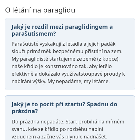
O létání na paraglidu
Jaký je rozdíl mezi paraglidingem a
parašutismem?
Parašutisté vyskakují z letadla a jejich padák
slouží primárněk bezpečnému přistání na zem.
My paraglidisté startujeme ze země (z kopce),
naše křídlo je konstruováno tak, aby letělo
efektivně a dokázalo využívatstoupavé proudy k
nabírání výšky. My nepadáme, my létáme.
Jaký je to pocit při startu? Spadnu do
prázdna?
Do prázdna nepadáte. Start probíhá na mírném
svahu, kde se křídlo po rozběhu naplní
vzduchem a začne vás plynule nadnášet.