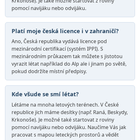
Krkonoše). Je také možné startovat z roviny
pomocí navijáku nebo odvijáku.
Platí moje česká licence i v zahraničí?
Ano, Česká republika vydává licence pod
mezinárodní certifikací (systém IPPI). S
mezinárodním průkazem tak můžete s jistotou
vyrazit létat například do Alp ale i jinam po světě,
pokud dodržíte místní předpisy.
Kde všude se smí létat?
Létáme na mnoha letových terénech. V České
republice jich máme desítky (např. Raná, Beskydy,
Krkonoše). Je možné také startovat z roviny
pomocí navijáku nebo odvijáku. Naučíme Vás jak
pracovat s mapou leteckých prostorů a vědět