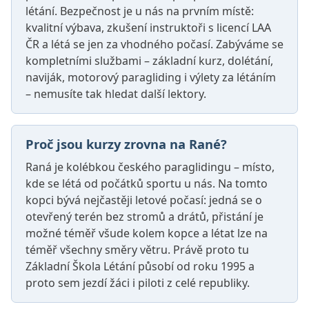
létání. Bezpečnost je u nás na prvním místě:
kvalitní výbava, zkušení instruktoři s licencí LAA
ČR a létá se jen za vhodného počasí. Zabýváme se
kompletními službami – základní kurz, dolétání,
naviják, motorový paragliding i výlety za létáním
– nemusíte tak hledat další lektory.
Proč jsou kurzy zrovna na Rané?
Raná je kolébkou českého paraglidingu – místo,
kde se létá od počátků sportu u nás. Na tomto
kopci bývá nejčastěji letové počasí: jedná se o
otevřený terén bez stromů a drátů, přistání je
možné téměř všude kolem kopce a létat lze na
téměř všechny směry větru. Právě proto tu
Základní Škola Létání působí od roku 1995 a
proto sem jezdí žáci i piloti z celé republiky.