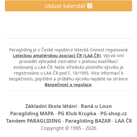
Ukázat kalendář
Paragliding je v České republice letecká činnost regulovaná
Leteckou amatérskou asociací ČR (LAA ČR)
. Výcvik smí
provádět výhradně instruktor s platnou kvalifikací
evidovaný u LAA ČR. Naše středisko pilotního výcviku je
registrováno u LAA ČR pod č. 18/1995. Více informací k
bezpečnosti, pojištění a průběhu výcviku najdete na stránce
Bezpečnost a regulace
.
Základní škola létání
-
Raná u Loun
Paragliding MAPA
-
PG Klub Krupka
-
PG-shop.cz
Tandem PARAGLIDING
-
Paragliding BAZAR
-
LAA ČR
Copyright
©
1995 - 2026