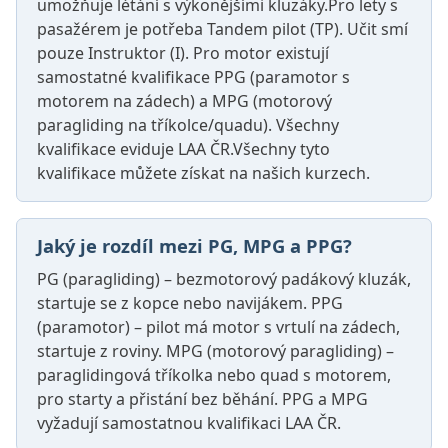
umožňuje létání s výkonějšími kluzáky.Pro lety s
pasažérem je potřeba Tandem pilot (TP). Učit smí
pouze Instruktor (I). Pro motor existují
samostatné kvalifikace PPG (paramotor s
motorem na zádech) a MPG (motorový
paragliding na tříkolce/quadu). Všechny
kvalifikace eviduje LAA ČR.Všechny tyto
kvalifikace můžete získat na našich kurzech.
Jaký je rozdíl mezi PG, MPG a PPG?
PG (paragliding) – bezmotorový padákový kluzák,
startuje se z kopce nebo navijákem. PPG
(paramotor) – pilot má motor s vrtulí na zádech,
startuje z roviny. MPG (motorový paragliding) –
paraglidingová tříkolka nebo quad s motorem,
pro starty a přistání bez běhání. PPG a MPG
vyžadují samostatnou kvalifikaci LAA ČR.