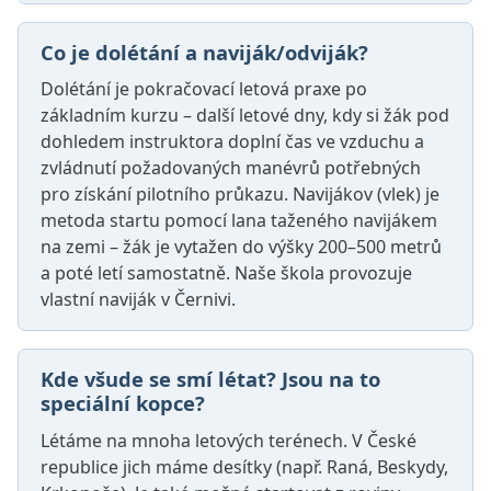
Co je dolétání a naviják/odviják?
Dolétání je pokračovací letová praxe po
základním kurzu – další letové dny, kdy si žák pod
dohledem instruktora doplní čas ve vzduchu a
zvládnutí požadovaných manévrů potřebných
pro získání pilotního průkazu. Navijákov (vlek) je
metoda startu pomocí lana taženého navijákem
na zemi – žák je vytažen do výšky 200–500 metrů
a poté letí samostatně. Naše škola provozuje
vlastní naviják v Černivi.
Kde všude se smí létat? Jsou na to
speciální kopce?
Létáme na mnoha letových terénech. V České
republice jich máme desítky (např. Raná, Beskydy,