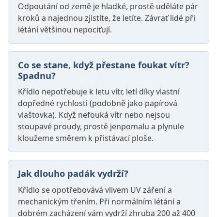
Odpoutání od země je hladké, prostě uděláte pár
kroků a najednou zjistíte, že letíte. Závrať lidé při
létání většinou nepociťují.
Co se stane, když přestane foukat vítr?
Spadnu?
Křídlo nepotřebuje k letu vítr, letí díky vlastní
dopředné rychlosti (podobně jako papírová
vlaštovka). Když nefouká vítr nebo nejsou
stoupavé proudy, prostě jenpomalu a plynule
kloužeme směrem k přistávací ploše.
Jak dlouho padák vydrží?
Křídlo se opotřebovává vlivem UV záření a
mechanickým třením. Při normálním létání a
dobrém zacházení vám vydrží zhruba 200 až 400