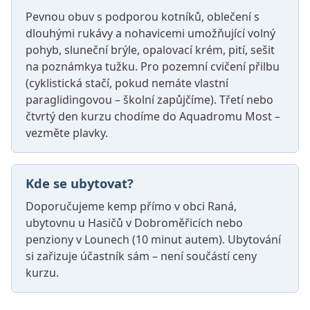
Pevnou obuv s podporou kotníků, oblečení s
dlouhými rukávy a nohavicemi umožňující volný
pohyb, sluneční brýle, opalovací krém, pití, sešit
na poznámkya tužku. Pro pozemní cvičení přilbu
(cyklistická stačí, pokud nemáte vlastní
paraglidingovou – školní zapůjčíme). Třetí nebo
čtvrtý den kurzu chodíme do Aquadromu Most –
vezměte plavky.
Kde se ubytovat?
Doporučujeme kemp přímo v obci Raná,
ubytovnu u Hasičů v Dobroměřicích nebo
penziony v Lounech (10 minut autem). Ubytování
si zařizuje účastník sám – není součástí ceny
kurzu.