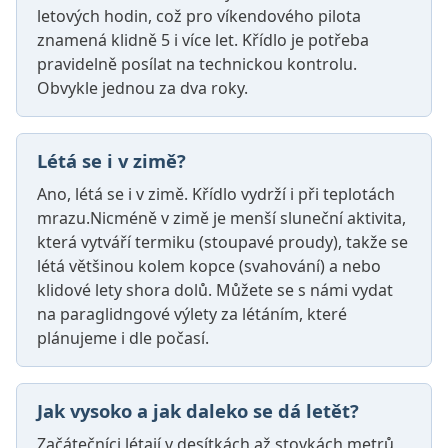
letových hodin, což pro víkendového pilota
znamená klidně 5 i více let. Křídlo je potřeba
pravidelně posílat na technickou kontrolu.
Obvykle jednou za dva roky.
Létá se i v zimě?
Ano, létá se i v zimě. Křídlo vydrží i při teplotách
mrazu.Nicméně v zimě je menší sluneční aktivita,
která vytváří termiku (stoupavé proudy), takže se
létá většinou kolem kopce (svahování) a nebo
klidové lety shora dolů. Můžete se s námi vydat
na paraglidngové výlety za létáním, které
plánujeme i dle počasí.
Jak vysoko a jak daleko se dá letět?
Začátečníci létají v desítkách až stovkách metrů