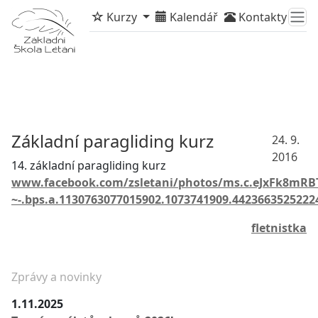
Kurzy
Kalendář
Kontakty
Základní paragliding kurz
24. 9.
2016
14. základní paragliding kurz
www.facebook.com/zsletani/photos/ms.c.eJxFk8
~-.bps.a.1130763077015902.1073741909.4423663525222
fletnistka
Zprávy a novinky
1.11.2025