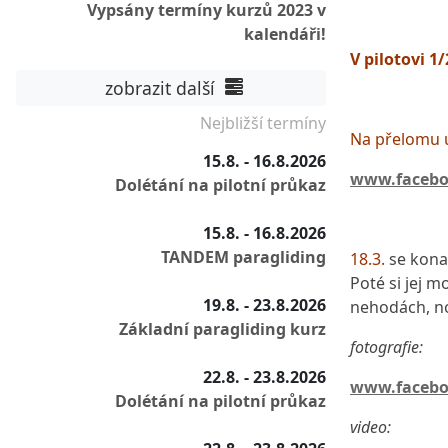
Vypsány termíny kurzů 2023 v
kalendáři!
V pilotovi 1
zobrazit další
Nejbližší termíny
Na přelomu 
15.8. - 16.8.2026
www.facebo
Dolétání na pilotní průkaz
15.8. - 16.8.2026
TANDEM paragliding
18.3.
se konal
Poté si jej 
19.8. - 23.8.2026
nehodách, no
Základní paragliding kurz
fotografie:
22.8. - 23.8.2026
www.facebo
Dolétání na pilotní průkaz
video: