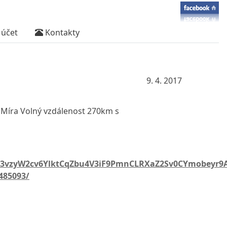
účet
Kontakty
9. 4. 2017
r Míra Volný vzdálenost 270km s
L~;G3vzyW2cv6YlktCqZbu4V3iF9PmnCLRXaZ2Sv0CYmobe
485093/