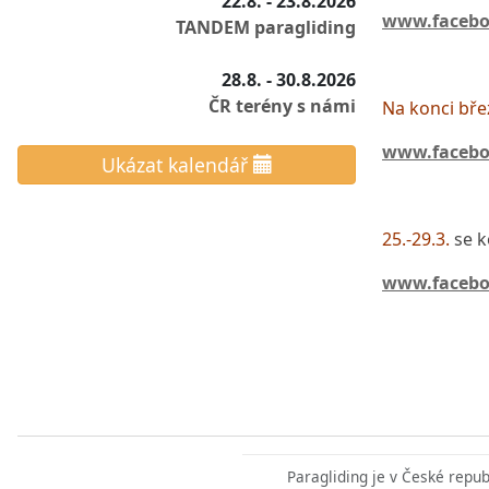
22.8. - 23.8.2026
www.faceboo
TANDEM paragliding
28.8. - 30.8.2026
ČR terény s námi
Na konci bř
www.facebo
Ukázat kalendář
25.-29.3.
se k
www.facebo
Paragliding je v České repu