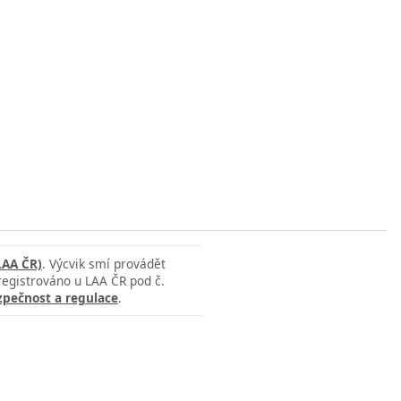
LAA ČR)
. Výcvik smí provádět
 registrováno u LAA ČR pod č.
zpečnost a regulace
.