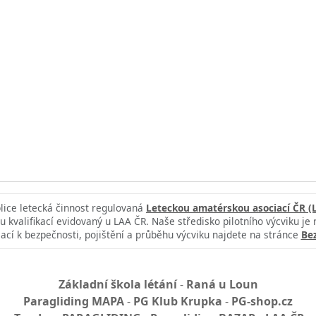
blice letecká činnost regulovaná
Leteckou amatérskou asociací ČR (
u kvalifikací evidovaný u LAA ČR. Naše středisko pilotního výcviku je
ací k bezpečnosti, pojištění a průběhu výcviku najdete na stránce
Be
Základní škola létání
-
Raná u Loun
Paragliding MAPA
-
PG Klub Krupka
-
PG-shop.cz