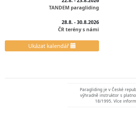
22.8. - 23.8.2026
TANDEM paragliding
28.8. - 30.8.2026
ČR terény s námi
Ukázat kalendář
Paragliding je v České repu
výhradně instruktor s platno
18/1995. Více inform