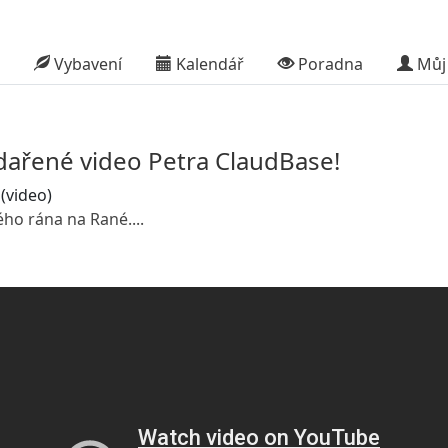
Vybavení
Kalendář
Poradna
Můj 
dařené video Petra ClaudBase!
 (video)
ho rána na Rané....