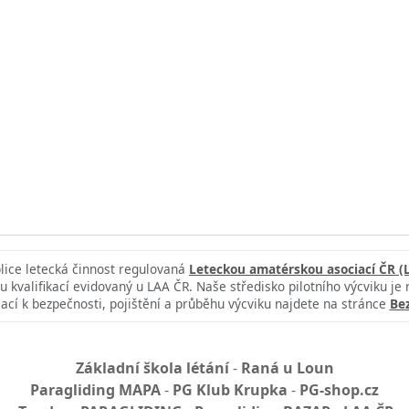
blice letecká činnost regulovaná
Leteckou amatérskou asociací ČR (
u kvalifikací evidovaný u LAA ČR. Naše středisko pilotního výcviku je
ací k bezpečnosti, pojištění a průběhu výcviku najdete na stránce
Be
Základní škola létání
-
Raná u Loun
Paragliding MAPA
-
PG Klub Krupka
-
PG-shop.cz