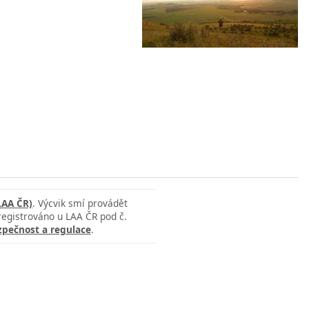
LAA ČR)
. Výcvik smí provádět
 registrováno u LAA ČR pod č.
zpečnost a regulace
.