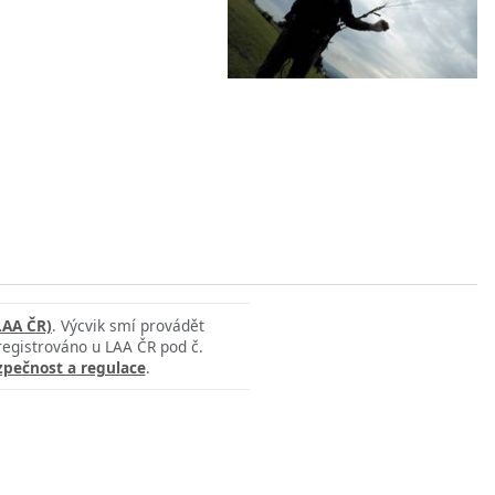
LAA ČR)
. Výcvik smí provádět
 registrováno u LAA ČR pod č.
zpečnost a regulace
.