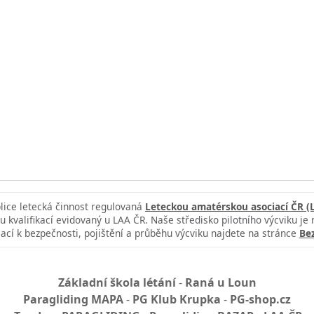
blice letecká činnost regulovaná
Leteckou amatérskou asociací ČR (
u kvalifikací evidovaný u LAA ČR. Naše středisko pilotního výcviku je
ací k bezpečnosti, pojištění a průběhu výcviku najdete na stránce
Be
Základní škola létání
-
Raná u Loun
Paragliding MAPA
-
PG Klub Krupka
-
PG-shop.cz