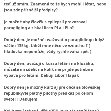
teď už smím. Znamená to že bych mohl i létat, nebo
jsou zde přísnější předpisy?
je možné aby člověk s epilepsií provozoval
paragliging a získal licen PLa i PLb?
Dobrý den. Je možné uvažovat o paraglidingu když
vážím 135kg. Udrží mne něco ve vzduchu ? (
hladovka nepomůže, vždy rychle váha zpět )
Dobrý den, uvažuji o kurzu létání na kluzáku,
můžete mi sdělit na kolik mě přijde potřebná
výbava pro létání. Děkuji Libor Tlapák
Dobry den je mozny kurz aj pre obcana Sloveskej
republiky?Je platny pilotny preukaz po celom
svete?? Dakujem