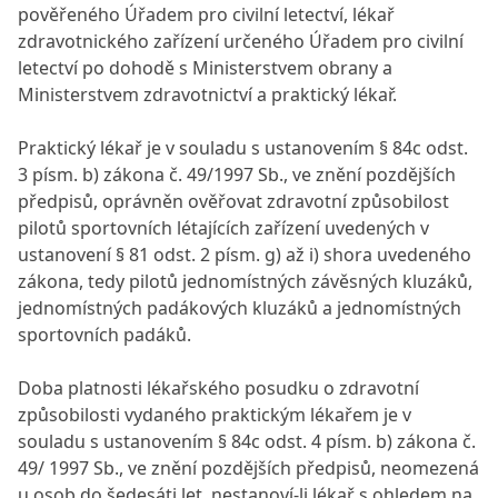
pověřeného Úřadem pro civilní letectví, lékař
zdravotnického zařízení určeného Úřadem pro civilní
letectví po dohodě s Ministerstvem obrany a
Ministerstvem zdravotnictví a praktický lékař.
Praktický lékař je v souladu s ustanovením § 84c odst.
3 písm. b) zákona č. 49/1997 Sb., ve znění pozdějších
předpisů, oprávněn ověřovat zdravotní způsobilost
pilotů sportovních létajících zařízení uvedených v
ustanovení § 81 odst. 2 písm. g) až i) shora uvedeného
zákona, tedy pilotů jednomístných závěsných kluzáků,
jednomístných padákových kluzáků a jednomístných
sportovních padáků.
Doba platnosti lékařského posudku o zdravotní
způsobilosti vydaného praktickým lékařem je v
souladu s ustanovením § 84c odst. 4 písm. b) zákona č.
49/ 1997 Sb., ve znění pozdějších předpisů, neomezená
u osob do šedesáti let, nestanoví-li lékař s ohledem na