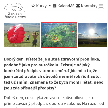
Kurzy
Kalendář
Kontakty
Dobrý den, Píšete že je nutná zdravotní prohlídka,
podobně jako pro autoškolu. Existuje nějaký
konkrétní předpis v tomto směru? Jde mi o to, že
jsem ze zdravotních důvodů nesměl rok řídit auto,
teď už smím. Znamená to že bych mohl i létat, nebo
jsou zde přísnější předpisy?
Dobrý den, co se týká zdravotní způsobilosti, je to
přímo závazný předpis s oporou v zákoně. Na rozdíl od