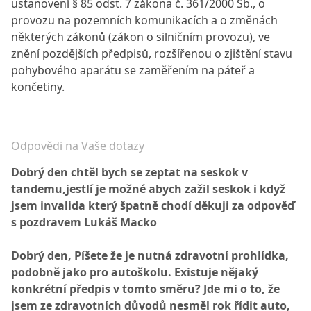
ustanovení § 85 odst. 7 zákona č. 361/2000 Sb., o
provozu na pozemních komunikacích a o změnách
některých zákonů (zákon o silničním provozu), ve
znění pozdějších předpisů, rozšířenou o zjištění stavu
pohybového aparátu se zaměřením na páteř a
končetiny.
Odpovědi na Vaše dotazy
Dobrý den chtěl bych se zeptat na seskok v
tandemu,jestlí je možné abych zažil seskok i když
jsem invalida který špatně chodí děkuji za odpověď
s pozdravem Lukáš Macko
Dobrý den, Píšete že je nutná zdravotní prohlídka,
podobně jako pro autoškolu. Existuje nějaký
konkrétní předpis v tomto směru? Jde mi o to, že
jsem ze zdravotních důvodů nesměl rok řídit auto,