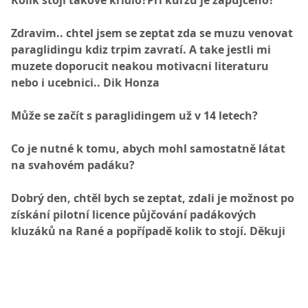
Kolik stojí takové křídlo?Při kurzu je zapůjčeno?
Zdravim.. chtel jsem se zeptat zda se muzu venovat
paraglidingu kdiz trpim zavratí. A take jestli mi
muzete doporucit neakou motivacni literaturu
nebo i ucebnici.. Dik Honza
Může se začít s paraglidingem už v 14 letech?
Co je nutné k tomu, abych mohl samostatně látat
na svahovém padáku?
Dobrý den, chtěl bych se zeptat, zdali je možnost po
získání pilotní licence půjčování padákových
kluzáků na Rané a popřípadě kolik to stojí. Děkuji