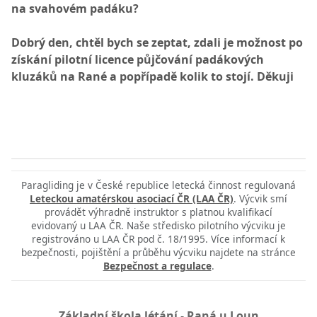
na svahovém padáku?
Dobrý den, chtěl bych se zeptat, zdali je možnost po
získání pilotní licence půjčování padákových
kluzáků na Rané a popřípadě kolik to stojí. Děkuji
Paragliding je v České republice letecká činnost regulovaná
Leteckou amatérskou asociací ČR (LAA ČR)
. Výcvik smí
provádět výhradně instruktor s platnou kvalifikací
evidovaný u LAA ČR. Naše středisko pilotního výcviku je
registrováno u LAA ČR pod č. 18/1995. Více informací k
bezpečnosti, pojištění a průběhu výcviku najdete na stránce
Bezpečnost a regulace
.
Základní škola létání
-
Raná u Loun