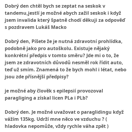
Dobrý den chtěl bych se zeptat na seskok v
tandemu,jestlí je možné abych zažil seskok i když
jsem invalida který špatně chodí děkuji za odpověď
s pozdravem Lukáš Macko
Dobrý den, Píšete že je nutná zdravotní prohlídka,
podobně jako pro autoškolu. Existuje nějaký
konkrétní předpis v tomto směru? Jde mi o to, že
jsem ze zdravotních důvodů nesměl rok řídit auto,
teď už smím. Znamená to že bych mohl i létat, nebo
jsou zde přísnější předpisy?
je možné aby člověk s epilepsií provozoval
paragliging a získal licen PLa i PLb?
Dobrý den. Je možné uvažovat o paraglidingu když
vážím 135kg. Udrží mne něco ve vzduchu ? (
hladovka nepomůže, vždy rychle váha zpět )