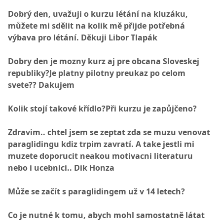
Dobrý den, uvažuji o kurzu létání na kluzáku,
můžete mi sdělit na kolik mě přijde potřebná
výbava pro létání. Děkuji Libor Tlapák
Dobry den je mozny kurz aj pre obcana Sloveskej
republiky?Je platny pilotny preukaz po celom
svete?? Dakujem
Kolik stojí takové křídlo?Při kurzu je zapůjčeno?
Zdravim.. chtel jsem se zeptat zda se muzu venovat
paraglidingu kdiz trpim zavratí. A take jestli mi
muzete doporucit neakou motivacni literaturu
nebo i ucebnici.. Dik Honza
Může se začít s paraglidingem už v 14 letech?
Co je nutné k tomu, abych mohl samostatně látat