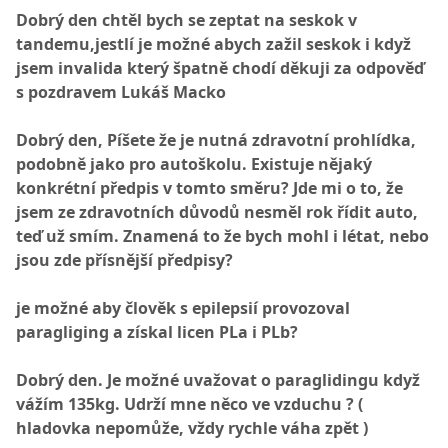
Dobrý den chtěl bych se zeptat na seskok v
tandemu,jestlí je možné abych zažil seskok i když
jsem invalida který špatně chodí děkuji za odpověď
s pozdravem Lukáš Macko
Dobrý den, Píšete že je nutná zdravotní prohlídka,
podobně jako pro autoškolu. Existuje nějaký
konkrétní předpis v tomto směru? Jde mi o to, že
jsem ze zdravotních důvodů nesměl rok řídit auto,
teď už smím. Znamená to že bych mohl i létat, nebo
jsou zde přísnější předpisy?
je možné aby člověk s epilepsií provozoval
paragliging a získal licen PLa i PLb?
Dobrý den. Je možné uvažovat o paraglidingu když
vážím 135kg. Udrží mne něco ve vzduchu ? (
hladovka nepomůže, vždy rychle váha zpět )