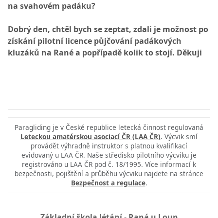
na svahovém padáku?
Dobrý den, chtěl bych se zeptat, zdali je možnost po
získání pilotní licence půjčování padákových
kluzáků na Rané a popřípadě kolik to stojí. Děkuji
Paragliding je v České republice letecká činnost regulovaná
Leteckou amatérskou asociací ČR (LAA ČR)
. Výcvik smí
provádět výhradně instruktor s platnou kvalifikací
evidovaný u LAA ČR. Naše středisko pilotního výcviku je
registrováno u LAA ČR pod č. 18/1995. Více informací k
bezpečnosti, pojištění a průběhu výcviku najdete na stránce
Bezpečnost a regulace
.
Základní škola létání
-
Raná u Loun