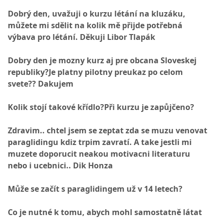
Dobrý den, uvažuji o kurzu létání na kluzáku,
můžete mi sdělit na kolik mě přijde potřebná
výbava pro létání. Děkuji Libor Tlapák
Dobry den je mozny kurz aj pre obcana Sloveskej
republiky?Je platny pilotny preukaz po celom
svete?? Dakujem
Kolik stojí takové křídlo?Při kurzu je zapůjčeno?
Zdravim.. chtel jsem se zeptat zda se muzu venovat
paraglidingu kdiz trpim zavratí. A take jestli mi
muzete doporucit neakou motivacni literaturu
nebo i ucebnici.. Dik Honza
Může se začít s paraglidingem už v 14 letech?
Co je nutné k tomu, abych mohl samostatně látat