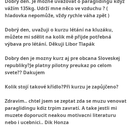
Dobrý den. Je možné uvažovat o paraglidingu když
vážím 135kg. Udrží mne něco ve vzduchu ? (
hladovka nepomůže, vždy rychle váha zpět )
Dobrý den, uvažuji o kurzu létání na kluzáku,
můžete mi sdělit na kolik mě přijde potřebná
výbava pro létání. Děkuji Libor Tlapák
Dobry den je mozny kurz aj pre obcana Sloveskej
republiky?Je platny pilotny preukaz po celom
svete?? Dakujem
Kolik stojí takové křídlo?Při kurzu je zapůjčeno?
Zdravim.. chtel jsem se zeptat zda se muzu venovat
paraglidingu kdiz trpim zavratí. A take jestli mi
muzete doporucit neakou motivacni literaturu
nebo i ucebnici.. Dik Honza