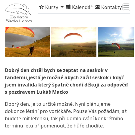
Kurzy
Kalendář
Kontakty
Dobrý den chtěl bych se zeptat na seskok v
tandemu,jestlí je možné abych zažil seskok i když
jsem invalida který špatně chodí děkuji za odpověď
s pozdravem Lukáš Macko
Dobrý den, je to určitě možné. Nyní plánujeme
dokonce létání pro vozíčkáře. Pouze Vás požádám, až
budete mít letenku, tak při domlouvání konkrétního
termínu letu připomenout, že hůře chodíte.