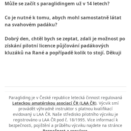
Může se začít s paraglidingem už v 14 letech?
Co je nutné k tomu, abych mohl samostatně látat
na svahovém padáku?
Dobrý den, chtěl bych se zeptat, zdali je možnost po
získání pilotní licence půjčování padákových
kluzáků na Rané a popřípadě kolik to stojí. Děkuji
Paragliding je v České republice letecká činnost regulovaná
Leteckou amatérskou asociací ČR (LAA ČR)
. Výcvik smí
provádět výhradně instruktor s platnou kvalifikací
evidovaný u LAA ČR. Naše středisko pilotního výcviku je
registrováno u LAA ČR pod č. 18/1995. Více informací k
bezpečnosti, pojištění a průběhu výcviku najdete na stránce
Bezpečnost a regulace
.