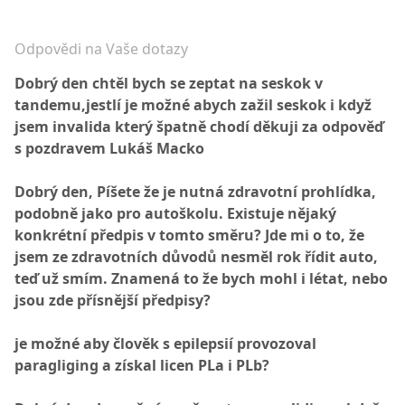
Odpovědi na Vaše dotazy
Dobrý den chtěl bych se zeptat na seskok v
tandemu,jestlí je možné abych zažil seskok i když
jsem invalida který špatně chodí děkuji za odpověď
s pozdravem Lukáš Macko
Dobrý den, Píšete že je nutná zdravotní prohlídka,
podobně jako pro autoškolu. Existuje nějaký
konkrétní předpis v tomto směru? Jde mi o to, že
jsem ze zdravotních důvodů nesměl rok řídit auto,
teď už smím. Znamená to že bych mohl i létat, nebo
jsou zde přísnější předpisy?
je možné aby člověk s epilepsií provozoval
paragliging a získal licen PLa i PLb?