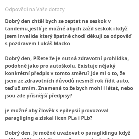
Odpovědi na Vaše dotazy
Dobrý den chtěl bych se zeptat na seskok v
tandemu,jestlí je možné abych zažil seskok i když
jsem invalida který špatně chodí děkuji za odpověď
s pozdravem Lukáš Macko
Dobrý den, Píšete že je nutná zdravotní prohlídka,
podobně jako pro autoškolu. Existuje nějaký
konkrétní předpis v tomto směru? Jde mi o to, že
jsem ze zdravotních důvodů nesměl rok řídit auto,
teď už smím. Znamená to že bych mohl i létat, nebo
jsou zde přísnější předpisy?
je možné aby člověk s epilepsií provozoval
paragliging a získal licen PLa i PLb?
Dobrý den. Je možné uvažovat o paraglidingu když