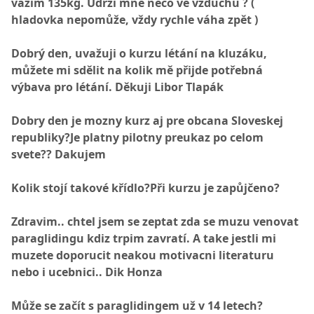
vážím 135kg. Udrží mne něco ve vzduchu ? (
hladovka nepomůže, vždy rychle váha zpět )
Dobrý den, uvažuji o kurzu létání na kluzáku,
můžete mi sdělit na kolik mě přijde potřebná
výbava pro létání. Děkuji Libor Tlapák
Dobry den je mozny kurz aj pre obcana Sloveskej
republiky?Je platny pilotny preukaz po celom
svete?? Dakujem
Kolik stojí takové křídlo?Při kurzu je zapůjčeno?
Zdravim.. chtel jsem se zeptat zda se muzu venovat
paraglidingu kdiz trpim zavratí. A take jestli mi
muzete doporucit neakou motivacni literaturu
nebo i ucebnici.. Dik Honza
Může se začít s paraglidingem už v 14 letech?