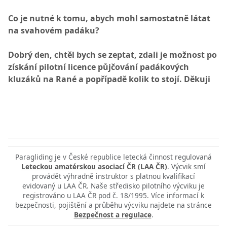
Co je nutné k tomu, abych mohl samostatně látat
na svahovém padáku?
Dobrý den, chtěl bych se zeptat, zdali je možnost po
získání pilotní licence půjčování padákových
kluzáků na Rané a popřípadě kolik to stojí. Děkuji
Paragliding je v České republice letecká činnost regulovaná
Leteckou amatérskou asociací ČR (LAA ČR)
. Výcvik smí
provádět výhradně instruktor s platnou kvalifikací
evidovaný u LAA ČR. Naše středisko pilotního výcviku je
registrováno u LAA ČR pod č. 18/1995. Více informací k
bezpečnosti, pojištění a průběhu výcviku najdete na stránce
Bezpečnost a regulace
.