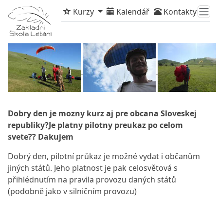
Kurzy
Kalendář
Kontakty
Dobry den je mozny kurz aj pre obcana Sloveskej
republiky?Je platny pilotny preukaz po celom
svete?? Dakujem
Dobrý den, pilotní průkaz je možné vydat i občanům
jiných států. Jeho platnost je pak celosvětová s
přihlédnutím na pravila provozu daných států
(podobně jako v silničním provozu)