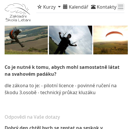
Kurzy
Kalendář
Kontakty
Co je nutné k tomu, abych mohl samostatně látat
na svahovém padáku?
dle zákona to je: - pilotní licence - povinné ručení na
škodu 3.osobě - technický průkaz kluzáku
Odpovědi na Vaše dotazy
Dobrý den chtěl bych se zeptat na seskok v