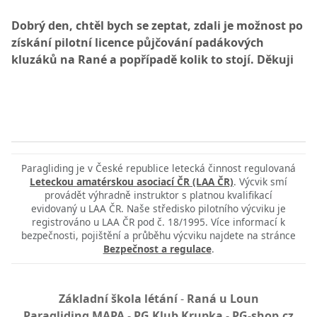
Dobrý den, chtěl bych se zeptat, zdali je možnost po
získání pilotní licence půjčování padákových
kluzáků na Rané a popřípadě kolik to stojí. Děkuji
Paragliding je v České republice letecká činnost regulovaná
Leteckou amatérskou asociací ČR (LAA ČR)
. Výcvik smí
provádět výhradně instruktor s platnou kvalifikací
evidovaný u LAA ČR. Naše středisko pilotního výcviku je
registrováno u LAA ČR pod č. 18/1995. Více informací k
bezpečnosti, pojištění a průběhu výcviku najdete na stránce
Bezpečnost a regulace
.
Základní škola létání
-
Raná u Loun
Paragliding MAPA
-
PG Klub Krupka
-
PG-shop.cz