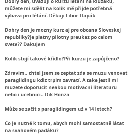
Dobrý den, uvažuji o kurzu létání na kluzáku,
můžete mi sdělit na kolik mě přijde potřebná
výbava pro létání. Děkuji Libor Tlapák
Dobry den je mozny kurz aj pre obcana Sloveskej
republiky?Je platny pilotny preukaz po celom
svete?? Dakujem
Kolik stojí takové křídlo?Při kurzu je zapůjčeno?
Zdravim.. chtel jsem se zeptat zda se muzu venovat
paraglidingu kdiz trpim zavratí. A take jestli mi
muzete doporucit neakou motivacni literaturu
nebo i ucebnici.. Dik Honza
Může se začít s paraglidingem už v 14 letech?
Co je nutné k tomu, abych mohl samostatně látat
na svahovém padáku?