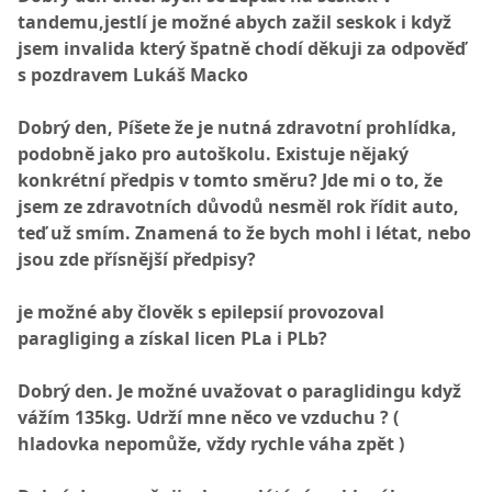
tandemu,jestlí je možné abych zažil seskok i když
jsem invalida který špatně chodí děkuji za odpověď
s pozdravem Lukáš Macko
Dobrý den, Píšete že je nutná zdravotní prohlídka,
podobně jako pro autoškolu. Existuje nějaký
konkrétní předpis v tomto směru? Jde mi o to, že
jsem ze zdravotních důvodů nesměl rok řídit auto,
teď už smím. Znamená to že bych mohl i létat, nebo
jsou zde přísnější předpisy?
je možné aby člověk s epilepsií provozoval
paragliging a získal licen PLa i PLb?
Dobrý den. Je možné uvažovat o paraglidingu když
vážím 135kg. Udrží mne něco ve vzduchu ? (
hladovka nepomůže, vždy rychle váha zpět )